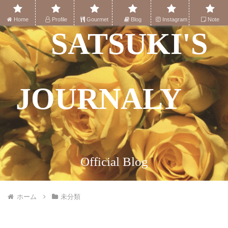
Home
Profile
Gourmet
Blog
Instagram
Note
SATSUKI'S
JOURNALY
Official Blog
ホーム
未分類