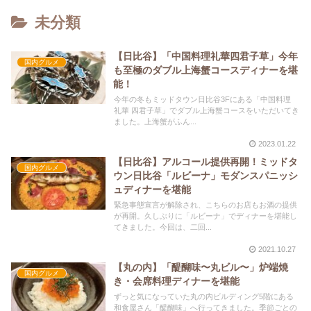
未分類
【日比谷】「中国料理礼華四君子草」今年
国内グルメ
も至極のダブル上海蟹コースディナーを堪
能！
今年の冬もミッドタウン日比谷3Fにある「中国料理
礼華 四君子草」でダブル上海蟹コースをいただいてき
ました。上海蟹がふん...
2023.01.22
【日比谷】アルコール提供再開！ミッドタ
国内グルメ
ウン日比谷「ルビーナ」モダンスパニッシ
ュディナーを堪能
緊急事態宣言が解除され、こちらのお店もお酒の提供
が再開。久しぶりに「ルビーナ」でディナーを堪能し
てきました。今回は、二回...
2021.10.27
【丸の内】「醍醐味〜丸ビル〜」炉端焼
国内グルメ
き・会席料理ディナーを堪能
ずっと気になっていた丸の内ビルディング5階にある
和食屋さん「醍醐味」へ行ってきました。季節ごとの