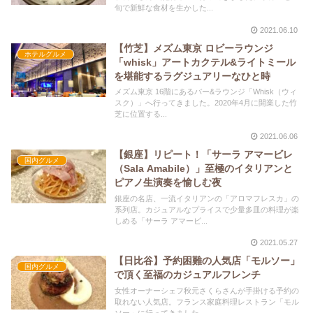
旬で新鮮な食材を生かした...
2021.06.10
【竹芝】メズム東京 ロビーラウンジ
ホテルグルメ
「whisk」アートカクテル&ライトミール
を堪能するラグジュアリーなひと時
メズム東京 16階にあるバー&ラウンジ「Whisk（ウィ
スク）」へ行ってきました。2020年4月に開業した竹
芝に位置する...
2021.06.06
【銀座】リピート！「サーラ アマービレ
国内グルメ
（Sala Amabile）」至極のイタリアンと
ピアノ生演奏を愉しむ夜
銀座の名店、一流イタリアンの「アロマフレスカ」の
系列店。カジュアルなプライスで少量多皿の料理が楽
しめる「サーラ アマービ...
2021.05.27
【日比谷】予約困難の人気店「モルソー」
国内グルメ
で頂く至福のカジュアルフレンチ
女性オーナーシェフ秋元さくらさんが手掛ける予約の
取れない人気店。フランス家庭料理レストラン「モル
ソー」に行ってきました。...