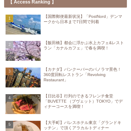
【 Access Ranking 】
【国際郵便最新状況】「PostNord」デンマ
ークから日本まで7日間で到着
【飯田橋】都会に浮かぶ水上カフェ&レスト
ラン「カナルカフェ」で春を満喫！
【カナダ】バンクーバーのパノラマ景色！
360度回転レストラン「Revolving
Restaurant」
【日比谷】行列のできるフレンチ食堂
「BUVETTE （ブヴェット）TOKYO」でデ
ィナーコースを満喫！
【大手町】パレスホテル東京「グランドキ
ッチン」で頂くアラカルトディナー