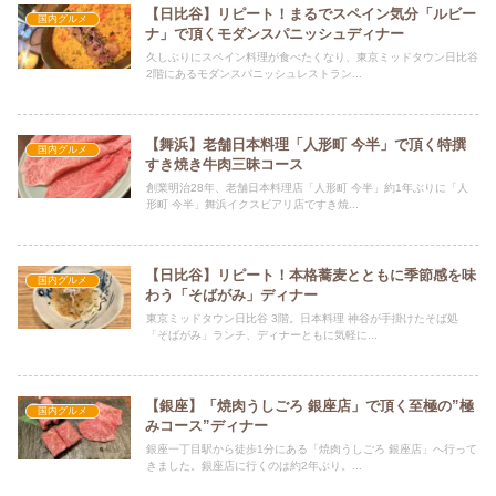
【日比谷】リピート！まるでスペイン気分「ルビー
国内グルメ
ナ」で頂くモダンスパニッシュディナー
久しぶりにスペイン料理が食べたくなり、東京ミッドタウン日比谷
2階にあるモダンスパニッシュレストラン...
【舞浜】老舗日本料理「人形町 今半」で頂く特撰
国内グルメ
すき焼き牛肉三昧コース
創業明治28年、老舗日本料理店「人形町 今半」約1年ぶりに「人
形町 今半」舞浜イクスピアリ店ですき焼...
【日比谷】リピート！本格蕎麦とともに季節感を味
国内グルメ
わう「そばがみ」ディナー
東京ミッドタウン日比谷 3階。日本料理 神谷が手掛けたそば処
「そばがみ」ランチ、ディナーともに気軽に...
【銀座】「焼肉うしごろ 銀座店」で頂く至極の”極
国内グルメ
みコース”ディナー
銀座一丁目駅から徒歩1分にある「焼肉うしごろ 銀座店」へ行って
きました。銀座店に行くのは約2年ぶり。...