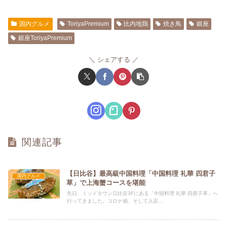
国内グルメ
ToriyaPremium
比内地鶏
焼き鳥
銀座
銀座ToriyaPremium
シェアする
関連記事
【日比谷】最高級中国料理「中国料理 礼華 四君子
国内グルメ
草」で上海蟹コースを堪能
先日、ミッドタウン日比谷3Fにある「中国料理 礼華 四君子草」へ
行ってきました。コロナ禍、そして入店...