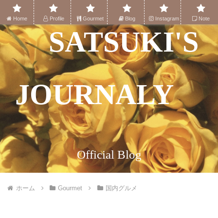
Home
Profile
Gourmet
Blog
Instagram
Note
SATSUKI'S
JOURNALY
Official Blog
ホーム
Gourmet
国内グルメ